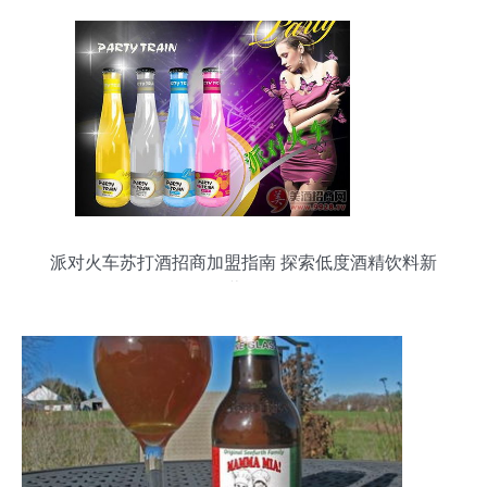
派对火车苏打酒招商加盟指南 探索低度酒精饮料新
蓝海