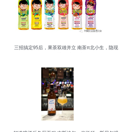
三招搞定95后，果茶双雄并立 南茶π北小生，隐现
可口可乐与百事可乐格局