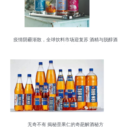
疫情阴霾渐散，全球饮料市场迎复苏 酒精与脱醇酒
共舞新篇章
无奇不有 揭秘歪果仁的奇葩解酒秘方