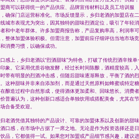
加盟商可以获得统一的产品供应、品牌宣传材料以及员工培训服
务，确保门店运营标准化。市场反馈显示，乡归老酒的加盟店在
三线城市表现尤为突出，因其独特的甜味烈酒定位，吸引了年轻
费者和中老年群体。许多加盟商报告称，产品复购率高，利润率
观，整体加盟体验积极。但需注意，加盟前应仔细评估当地市场
争和消费习惯，以确保成功。
在口感上，乡归老酒以“烈酒甜味”为特色，打破了传统烈酒辛辣单
的印象。它采用优质谷物发酵，经过长时间陈酿，酒精度较高，
口时带有明显的烈酒冲击感，但随后甜味逐渐释放，平衡了酒的
性。这种甜味并非来自添加剂，而是通过天然原料如蜂蜜或特定
分在酿造过程中自然形成，使得酒体更加柔和、回味悠长。消费
评价普遍认为，这种创新口感适合单独饮用或搭配美食，尤其在
庆场合备受欢迎。
乡归老酒凭借其独特的产品设计、可靠的加盟体系以及创新的甜
烈酒口感，在市场中占据了一席之地。无论是作为投资选择还是
常饮品，它都值得一试。如果您对加盟或产品细节感兴趣，建议