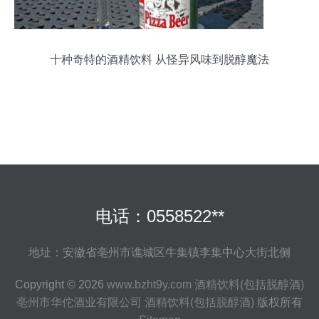
十种奇特的酒精饮料 从怪异风味到脱醇魔法
电话：0558522**
地址：安徽省亳州市谯城区牛集镇李集中心大街北侧
Copyright © 2026
www.bzht9y.com
酒精饮料(包括脱醇酒)
亳州市华佗酒业有限公司
酒精饮料(包括脱醇酒)
版权所有