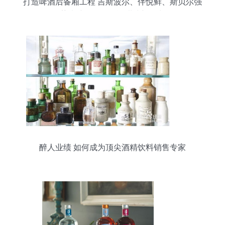
打造啤酒后备厢工程 吉斯波尔、伴悦鲜、斯贝尔强
势来袭，解锁烈酒甜味新风尚
醉人业绩 如何成为顶尖酒精饮料销售专家