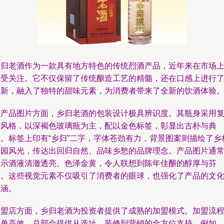
乡归老酒作为一款具有地方特色的传统烈酒产品，近年来在市场
备受关注。它不仅保留了传统酿造工艺的精髓，还在口感上进行
创新，融入了独特的甜味元素，为消费者带来了全新的饮酒体验
在产品图片方面，乡归老酒的包装设计极具辨识度。其瓶身采用
古风格，以深褐色玻璃瓶为主，配以金色标签，彰显出古朴与典
雅。标签上印有“乡归”二字，字体苍劲有力，背景图案则描绘了乡
田园风光，传达出回归自然、品味乡愁的品牌理念。产品图片通
展示酒液清澈透亮、色泽金黄，令人联想到陈年佳酿的醇厚与芬
芳。这些视觉元素不仅吸引了消费者的眼球，也强化了产品的文
内涵。
加盟店方面，乡归老酒为投资者提供了成熟的加盟模式。加盟流
简单高效，总部会提供从选址、装修到营销的全方位支持。例如