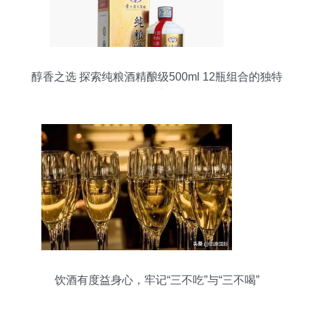
醇香之选 探索纯粮酒精酿级500ml 12瓶组合的独特
魅力
饮酒有度益身心，牢记“三不吃”与“三不喝”