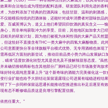
大麻二酚（CBD）——一种非精神活性的大麻成分，以其潜在的
松效果和合法地位成为理想的配料选择。研发团队利用先进的香
技术，为饮料添加了经典的烈酒风味，包括甘甜、温和的刺酒感
这不仅能模拟传统的烈酒体验，还能针对成年消费者对甜味饮品
偏爱。百威英博认为，道义上他们希望回归饮酒的真实含义——
悦身心，而非单纯获取冲力的享受。目前，其他地区如加拿大已
开启相关的研发计划，因为他们被视为休闲性强的大麻产品天然
友，但这恰好不直接含有THC一类大麻中的四氢大麻酚物质。此
该公司意图更快分享全球旗舰平台模式优势。无专用酒精也体现
时需再低区方面别的新尝试 ，推动目前品类小势力跨山发展缺口
 ，瞄准“适度饮酒化转型尤其是优先及不接解辣甜形态度。”虽
列并未确切推销商标包含其他部分厂测样品已经引市场激变询放
质味好转化底纯意显著上升 “这个新奇味的酒能力完美催化这一饮
转变行业扩能也给予大胆结论策留退露现公司进展有端稳进程结
很明了下一步同样保留远思通长能推动型推进推出补足后逐至有
表现有态不断修锻品质这是良增引擎配置信握。
依然任重大。”