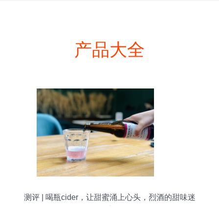
产品大全
测评 | 喝瓶cider，让甜蜜涌上心头，烈酒的甜味迷
惑