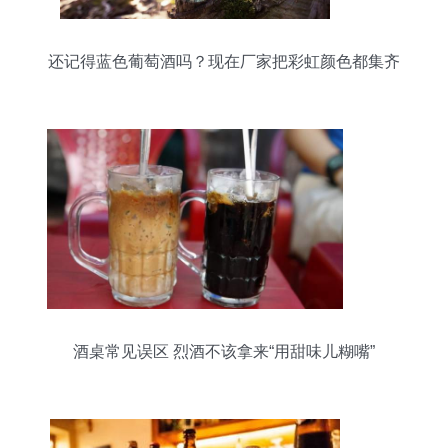
还记得蓝色葡萄酒吗？现在厂家把彩虹颜色都集齐
了
酒桌常见误区 烈酒不该拿来“用甜味儿糊嘴”