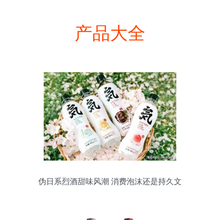
产品大全
伪日系烈酒甜味风潮 消费泡沫还是持久文
化符号？