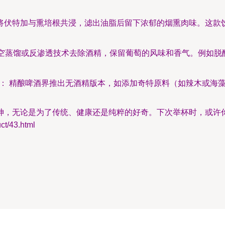
 将伏特加与熏培根共浸，滤出油脂后留下浓郁的烟熏肉味。这款
真空蒸馏或反渗透技术去除酒精，保留葡萄的风味和香气。例如脱
： 精酿啤酒界推出无酒精版本，如添加奇特原料（如辣木或海藻
神，无论是为了传统、健康还是纯粹的好奇。下次举杯时，或许
/43.html