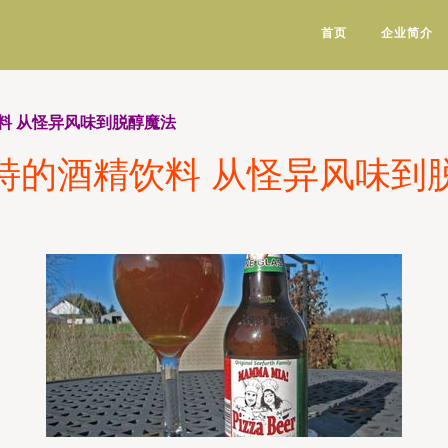
首页
企业简介
料 从怪异风味到脱醇魔法
特的酒精饮料 从怪异风味到