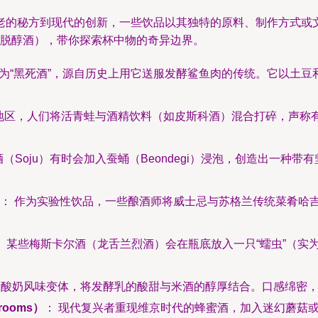
老的秘方到现代的创新，一些饮品以其独特的原料、制作方式或
括脱醇酒），带你探索杯中物的奇异边界。
为“黑死酒”，源自历史上用它送服发酵鲨鱼肉的传统。它以土豆和
分地区，人们将活青蛙与酒精饮料（如皮斯科酒）混合打碎，声称
酒（Soju）有时会加入蚕蛹（Beondegi）浸泡，创造出一
： 作为实验性饮品，一些酿酒师将威士忌与苏格兰传统菜肴哈
： 某些梅斯卡尔酒（龙舌兰烈酒）会在瓶底放入一只“蠕虫”（
出酸奶风味变体，将发酵乳的酸甜与米酒的醇厚结合。口感绵密
rooms）
： 现代复兴者重现维京时代的蜂蜜酒，加入迷幻蘑菇