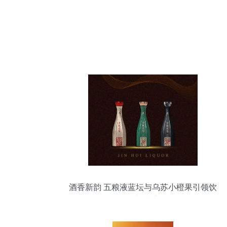
酒香新韵 五粮液蓝坛与乌苏小橙果引领饮
品新潮流