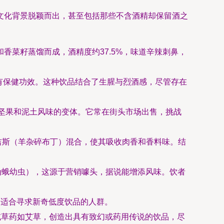
文化背景脱颖而出，甚至包括那些不含酒精却保留酒之
香菜籽蒸馏而成，酒精度约37.5%，味道辛辣刺鼻，
有保健功效。这种饮品结合了生腥与烈酒感，尽管存在
种带有坚果和泥土风味的变体。它常在街头市场出售，挑战
吉斯（羊杂碎布丁）混合，使其吸收肉香和香料味。结
实为蛾幼虫），这源于营销噱头，据说能增添风味。饮者
，适合寻求新奇低度饮品的人群。
或草药如艾草，创造出具有致幻或药用传说的饮品，尽