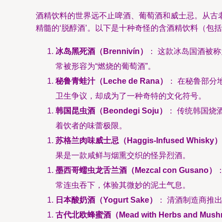
酒精饮料的世界远不止啤酒、葡萄酒和威士忌。从古
精髓的‘脱醇酒’。以下是十种奇怪的含酒精饮料（包
冰岛黑死酒（Brennivín）
： 这款冰岛国酒被称
常被形容为“燃烧的葡萄酒”。
秘鲁青蛙汁（Leche de Rana）
： 在秘鲁部
卫生争议，却成为了一种奇特的文化符号。
韩国昆虫酒（Beondegi Soju）
： 传统韩国烧
着饮者的味蕾极限。
苏格兰肉味威士忌（Haggis-Infused Whisky）
果是一款咸鲜与烟熏交织的怪异烈酒。
墨西哥蠕虫龙舌兰酒（Mezcal con Gusano）
常连虫吞下，体验其微妙的泥土气息。
日本酸奶酒（Yogurt Sake）
： 清酒制造商推
古代北欧蜂蜜酒（Mead with Herbs and Mush