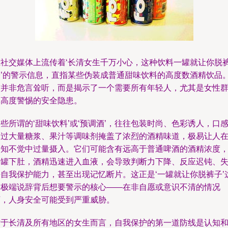
在社交媒体上流传着‘长清女生千万小心，这种饮料一罐就让你脱
子’的警示信息，直指某些伪装成普通甜味饮料的高度数酒精饮品
这并非危言耸听，而是揭示了一个需要所有年轻人，尤其是女性
体高度警惕的安全隐患。
些所谓的‘甜味饮料’或‘预调酒’，往往包装时尚、色彩诱人，口
通过大量糖浆、果汁等调味剂掩盖了浓烈的酒精味道，极易让人
不知不觉中过量摄入。它们可能含有远高于普通啤酒的酒精浓度
一罐下肚，酒精迅速进入血液，会导致判断力下降、反应迟钝、
去自我保护能力，甚至出现记忆断片。这正是‘一罐就让你脱裤子’
种极端说辞背后想要警示的核心——在非自愿或意识不清的情况
下，人身安全可能受到严重威胁。
对于长清及所有地区的女生而言，自我保护的第一道防线是认知