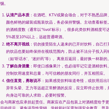
警惕。
认清产品本质
：在酒吧、KTV或聚会场合，对于不熟悉品牌
颜色鲜艳的罐装或瓶装饮品，务必保持警惕。主动查看标签
的酒精度数（通常以‘%vol’标示），很多此类饮料酒精度可
5%甚至10%以上，远超普通啤酒。
绝不离开视线
：切勿接受陌生人递来的已开封饮料，自己打
的饮品也要始终保持在视线范围内，防止被不法分子投入药
（如‘听话水’、‘迷奸药’等）。离座后返回，最好换一杯新的
了解自身酒量
：即使口感像果汁，也必须牢记它是酒精饮料
控制饮用速度和总量，与可信赖的朋友同行，并互相照应。
信任直觉，勇敢说不
：如果感觉饮料味道奇怪，或饮用后出
异常头晕、乏力等远超正常醉酒的反应，应立即停止饮用，
向身边可靠的人求助，必要时报警。
社会与商家也应承担起责任。商家应在产品包装上对酒精度给予
醒目的提示，避免误导性营销。学校和社区需加强安全教育，普